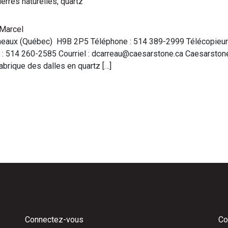
ierres naturelles
,
quartz
Marcel
Ormeaux (Québec) H9B 2P5 Téléphone : 514 389-2999 Télécopieur
 : 514 260-2585 Courriel : dcarreau@caesarstone.ca Caesarstone 
abrique des dalles en quartz […]
Connectez-vous
Co