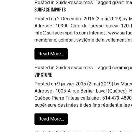
Posted in
Guide-ressources
Tagged
granit
,
ma
Surface Imports
Posted on
2 Décembre 2015
(2 mai 2019)
by
M
Adresse : 10300, Côte-de-Liesse, bureau 120, 
info@surfaceimports.com Internet : www.surface
membrane, adhésif, système de nivellement, mosa
Read More…
Posted in
Guide-ressources
Tagged
céramiqu
VIP Stone
Posted on
9 janvier 2015
(2 mai 2019)
by
Marc
Adresse : 1005-A, rue Berlier, Laval (Québec)
Québec Pierre Filteau cellulaire : 514 473-4890 c
supérieure destinées à des fins résidentielle
Read More…