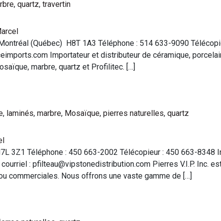
rbre
,
quartz
,
travertin
arcel
Montréal (Québec) H8T 1A3 Téléphone : 514 633-9090 Télécopieu
imports.com Importateur et distributeur de céramique, porcelaine
ïque, marbre, quartz et Profilitec. […]
e
,
laminés
,
marbre
,
Mosaïque
,
pierres naturelles
,
quartz
el
 H7L 3Z1 Téléphone : 450 663-2002 Télécopieur : 450 663-8348 I
ourriel : pfilteau@vipstonedistribution.com Pierres V.I.P. Inc. es
s ou commerciales. Nous offrons une vaste gamme de […]