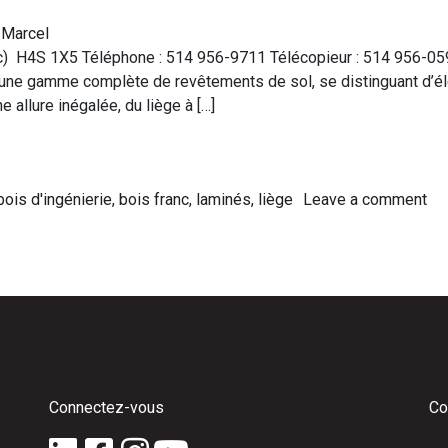
Marcel
) H4S 1X5 Téléphone : 514 956-9711 Télécopieur : 514 956-0599
 d’une gamme complète de revêtements de sol, se distinguant d’
e allure inégalée, du liège à […]
bois d'ingénierie
,
bois franc
,
laminés
,
liège
Leave a comment
Connectez-vous
Co