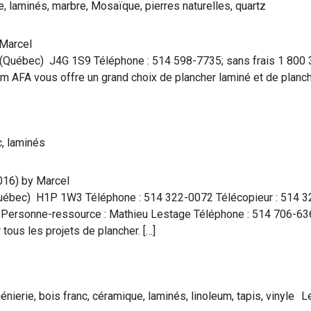
e
,
laminés
,
marbre
,
Mosaïque
,
pierres naturelles
,
quartz
Marcel
l (Québec) J4G 1S9 Téléphone : 514 598-7735; sans frais 1 800 
m AFA vous offre un grand choix de plancher laminé et de planche
c
,
laminés
016)
by
Marcel
 (Québec) H1P 1W3 Téléphone : 514 322-0072 Télécopieur : 514 
 Personne-ressource : Mathieu Lestage Téléphone : 514 706-63
tous les projets de plancher. […]
génierie
,
bois franc
,
céramique
,
laminés
,
linoleum
,
tapis
,
vinyle
L