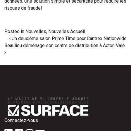
données. Une solution simple et sécuritaire pour réduire les
risques de fraude!
Posted in
Nouvelles
,
Nouvelles Accueil
Post navigation
Un deuxième salon Prime Time pour Cantrex Nationwide
Beaulieu déménage son centre de distribution à Acton Vale
Connectez-vous