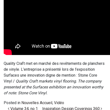
Quality Craft met en marché des revêtements de planchers
de vinyle. L’entreprise a présenté lors de l’exposition
Surfaces une innovation digne de mention : Stone Core
Vinyl /
Quality Craft markets vinyl flooring. The company
presented at the Surfaces exhibition an innovation worthy
of note: Stone Core Vinyl.
Posted in
Nouvelles Accueil
,
Vidéo
Post navigation
Volume 34, no 1
Inspiration Design Coverings 360