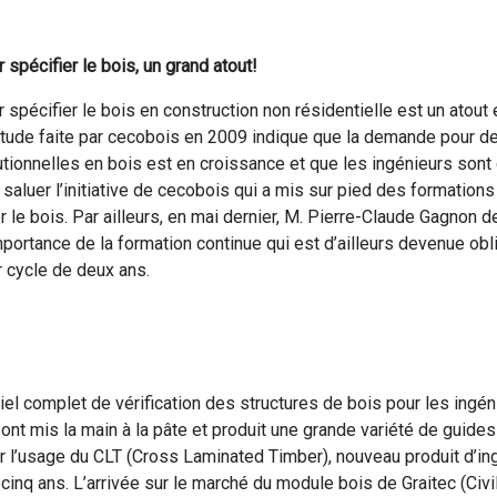
 spécifier le bois, un grand atout!
r spécifier le bois en construction non résidentielle est un atou
tude faite par cecobois en 2009 indique que la demande pour de
tutionnelles en bois est en croissance et que les ingénieurs sont 
ut saluer l’initiative de cecobois qui a mis sur pied des formation
ier le bois. Par ailleurs, en mai dernier, M. Pierre-Claude Gagnon 
importance de la formation continue qui est d’ailleurs devenue ob
 cycle de deux ans.
ciel complet de vérification des structures de bois pour les ingén
s ont mis la main à la pâte et produit une grande variété de guide
 l’usage du CLT (Cross Laminated Timber), nouveau produit d’ingé
inq ans. L’arrivée sur le marché du module bois de Graitec (Civil