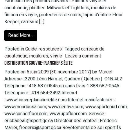
Fabricant des produits suivants : Plinthes vinyle et
caoutchouc, plinthes Millwork et Tightlock, moulures de
finition en vinyle, protecteurs de coins, tapis d’entrée Floor
Keeper, carreaux […]
Read More…
Posted in
Guide-ressources
Tagged
carreaux de
caoutchouc
,
moulures
,
vinyle
Leave a comment
Distribution Couvre-planchers Élite
Posted on
5 juin 2009
(30 novembre 2017)
by
Marcel
Adresse : 2200 Léon Harmel, Québec ( Québec ) G1N 4L2
Téléphone : 418 687-0545 ou sans frais 1 888 687-0545
Télécopieur : 418 684-2492 Internet
: www.couvreplancherelite.com Internet manufacturier :
www.mondousa.com; www.centiva.com; www.sportcourt.com;
www.connorfloor.com; www.upofloor.com. Service :
ericbadeau@sport.qc.ca Directeur des ventes : Frédéric
Marier, frederic@sport.qc.ca Revêtements de sol sportifs