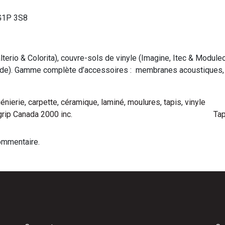
 G1P 3S8
lterio & Colorita), couvre-sols de vinyle (Imagine, Itec & Module
made). Gamme complète d’accessoires : membranes acoustiques, 
génierie
,
carpette
,
céramique
,
laminé
,
moulures
,
tapis
,
vinyle
rip Canada 2000 inc.
Ta
ommentaire.