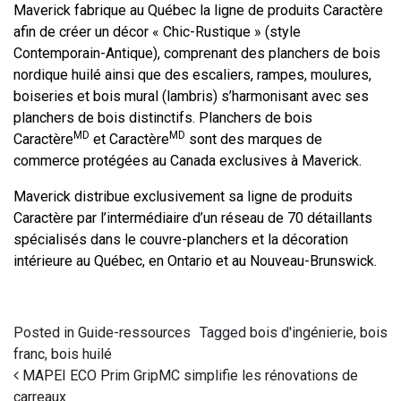
Maverick fabrique au Québec la ligne de produits Caractère
a
fin de créer un décor « Chic-Rustique » (style
Contemporain-Antique), comprenant des planchers de bois
nordique huilé ainsi que des escaliers, rampes, moulures,
boiseries et bois mural (lambris) s’harmonisant avec ses
planchers de bois distinctifs. Planchers de bois
MD
MD
Caractère
et Caractère
sont des marques de
commerce protégées au Canada exclusives à Maverick.
Maverick distribue exclusivement sa ligne de produits
Caractère
par l’intermédiaire d’un réseau de 70 détaillants
spécialisés dans le couvre-planchers et la décoration
intérieure au Québec, en Ontario et au Nouveau-Brunswick.
Posted in
Guide-ressources
Tagged
bois d'ingénierie
,
bois
franc
,
bois huilé
Post navigation
MAPEI ECO Prim GripMC simplifie les rénovations de
carreaux